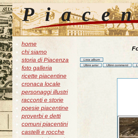
Piace
home
Fo
chi siamo
storia di Piacenza
Lista album
Ultimi arrivi
Ultimi commenti
L
foto galleria
ricette piacentine
cronaca locale
personaggi illustri
racconti e storie
poesie piacentine
proverbi e detti
comuni piacentini
castelli e rocche