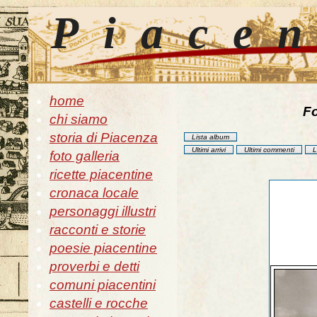
Piace
home
Fo
chi siamo
storia di Piacenza
Lista album
Ultimi arrivi
Ultimi commenti
L
foto galleria
ricette piacentine
cronaca locale
personaggi illustri
racconti e storie
poesie piacentine
proverbi e detti
comuni piacentini
castelli e rocche