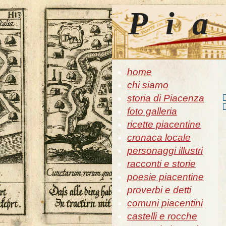
Pia
home
chi siamo
storia di Piacenza
foto galleria
ricette piacentine
cronaca locale
personaggi illustri
racconti e storie
poesie piacentine
proverbi e detti
comuni piacentini
castelli e rocche