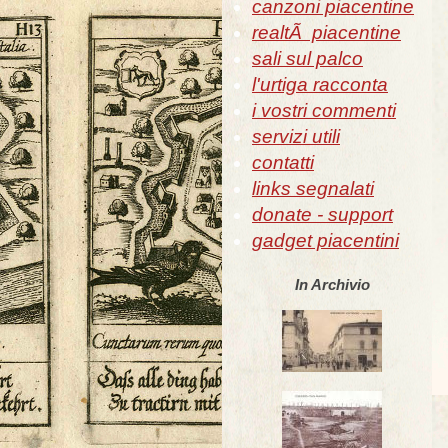
canzoni piacentine
realtÃ piacentine
sali sul palco
l'urtiga racconta
i vostri commenti
servizi utili
contatti
links segnalati
donate - support
gadget piacentini
In Archivio