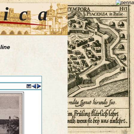
tica
line