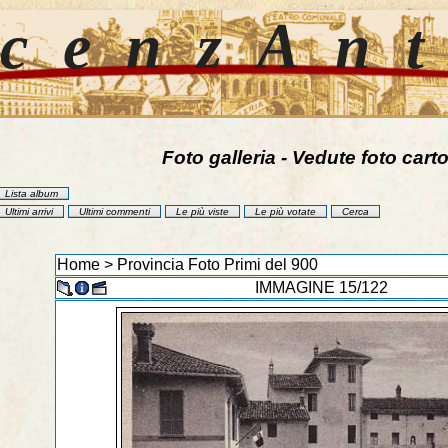
cenzAn
Foto galleria - Vedute foto carto
Lista album
Ultimi arrivi
Ultimi commenti
Le più viste
Le più votate
Cerca
Home
>
Provincia Foto Primi del 900
IMMAGINE 15/122