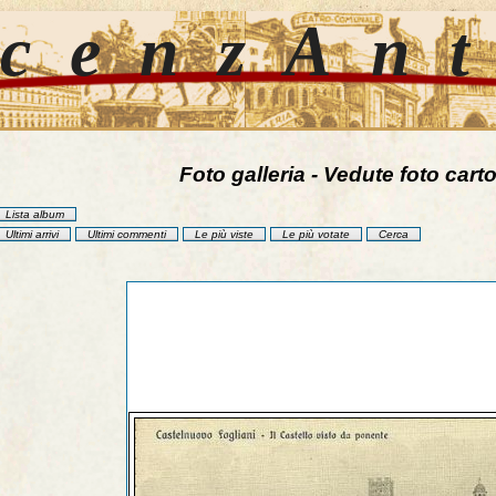
cenzAn
Foto galleria - Vedute foto carto
Lista album
Ultimi arrivi
Ultimi commenti
Le più viste
Le più votate
Cerca