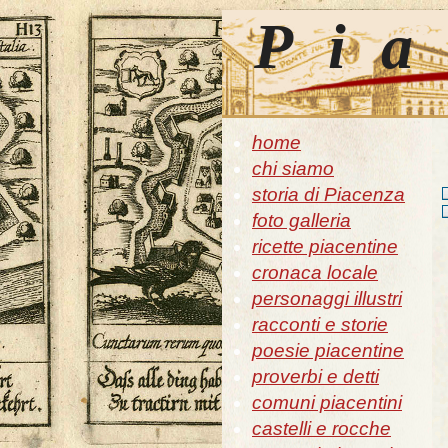
Pia
home
chi siamo
storia di Piacenza
foto galleria
ricette piacentine
cronaca locale
personaggi illustri
racconti e storie
poesie piacentine
proverbi e detti
comuni piacentini
castelli e rocche