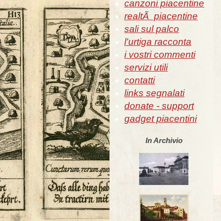
canzoni piacentine
realtÃ piacentine
sali sul palco
l'urtiga racconta
i vostri commenti
servizi utili
contatti
links segnalati
donate - support
gadget piacentini
In Archivio