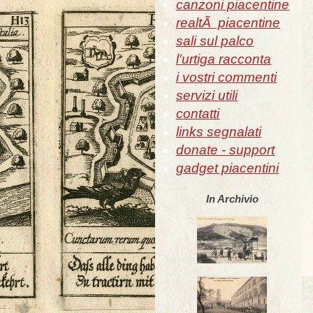
canzoni piacentine
realtÃ piacentine
sali sul palco
l'urtiga racconta
i vostri commenti
servizi utili
contatti
links segnalati
donate - support
gadget piacentini
In Archivio