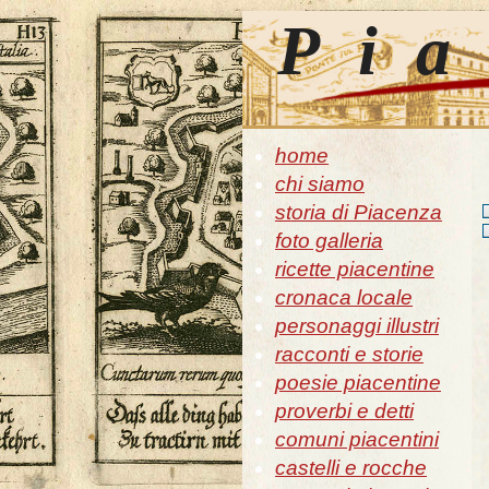
Pia
home
chi siamo
storia di Piacenza
foto galleria
ricette piacentine
cronaca locale
personaggi illustri
racconti e storie
poesie piacentine
proverbi e detti
comuni piacentini
castelli e rocche