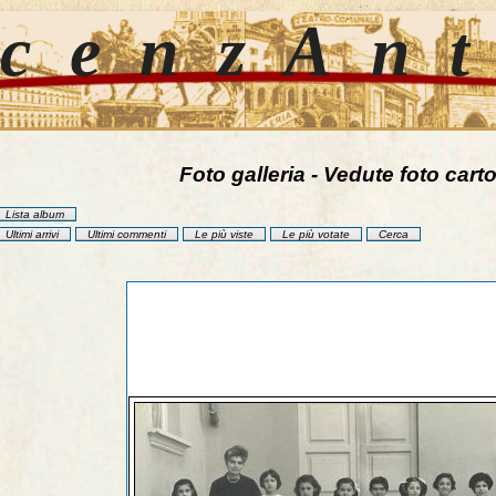
cenzAn
Foto galleria - Vedute foto carto
Lista album
Ultimi arrivi
Ultimi commenti
Le più viste
Le più votate
Cerca