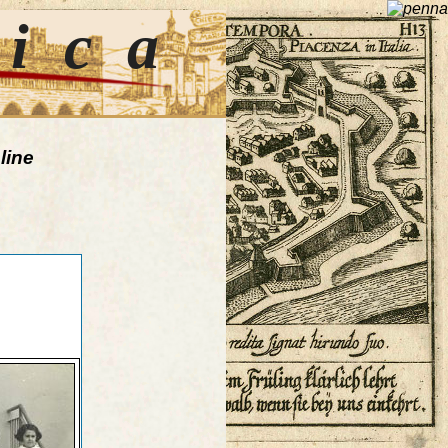
tica
line