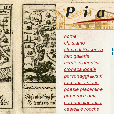
Pia
home
chi siamo
storia di Piacenza
foto galleria
ricette piacentine
cronaca locale
personaggi illustri
racconti e storie
poesie piacentine
proverbi e detti
comuni piacentini
castelli e rocche