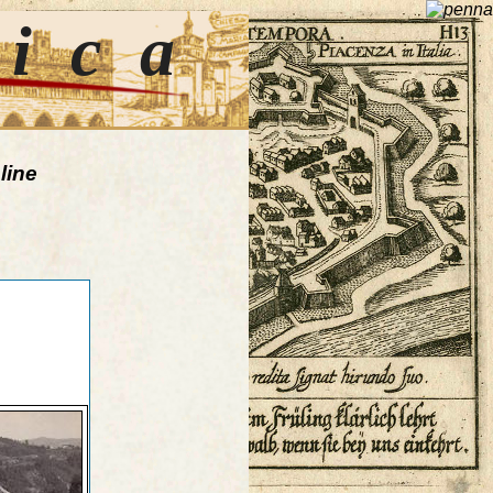
tica
line