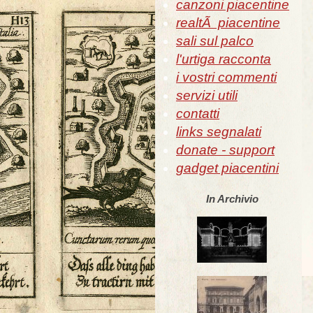
canzoni piacentine
realtÃ piacentine
sali sul palco
l'urtiga racconta
i vostri commenti
servizi utili
contatti
links segnalati
donate - support
gadget piacentini
In Archivio