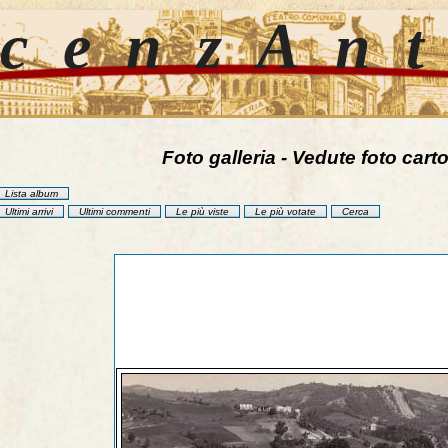
cenzAn
Foto galleria - Vedute foto carto
Lista album
Ultimi arrivi
Ultimi commenti
Le più viste
Le più votate
Cerca