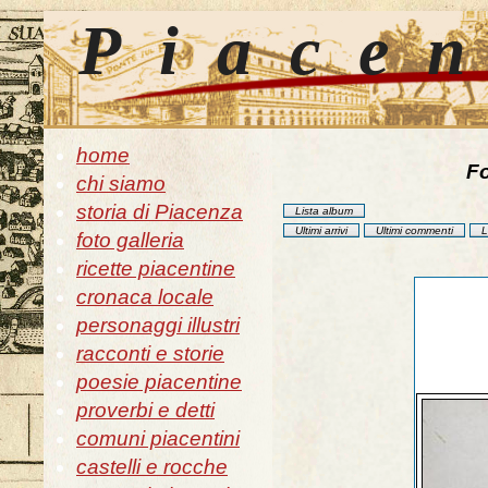
Piace
home
Fo
chi siamo
storia di Piacenza
Lista album
Ultimi arrivi
Ultimi commenti
L
foto galleria
ricette piacentine
cronaca locale
personaggi illustri
racconti e storie
poesie piacentine
proverbi e detti
comuni piacentini
castelli e rocche