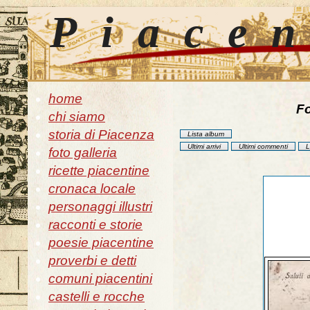
Piace
home
Fo
chi siamo
storia di Piacenza
Lista album
Ultimi arrivi
Ultimi commenti
L
foto galleria
ricette piacentine
cronaca locale
personaggi illustri
racconti e storie
poesie piacentine
proverbi e detti
comuni piacentini
castelli e rocche