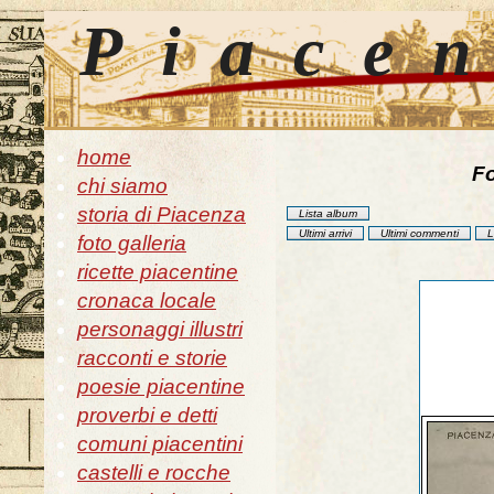
Piace
home
Fo
chi siamo
storia di Piacenza
Lista album
Ultimi arrivi
Ultimi commenti
L
foto galleria
ricette piacentine
cronaca locale
personaggi illustri
racconti e storie
poesie piacentine
proverbi e detti
comuni piacentini
castelli e rocche