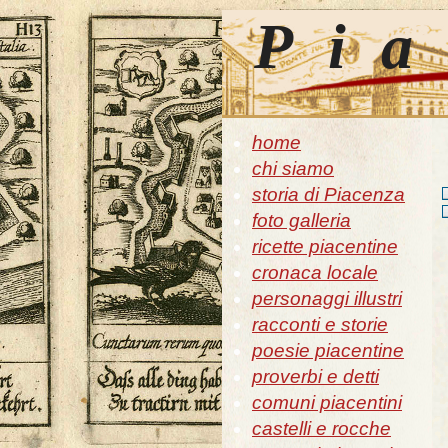
Pia
home
chi siamo
storia di Piacenza
foto galleria
ricette piacentine
cronaca locale
personaggi illustri
racconti e storie
poesie piacentine
proverbi e detti
comuni piacentini
castelli e rocche