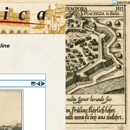
tica
line