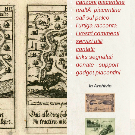
canzoni piacentine
realtÃ piacentine
sali sul palco
l'urtiga racconta
i vostri commenti
servizi utili
contatti
links segnalati
donate - support
gadget piacentini
In Archivio