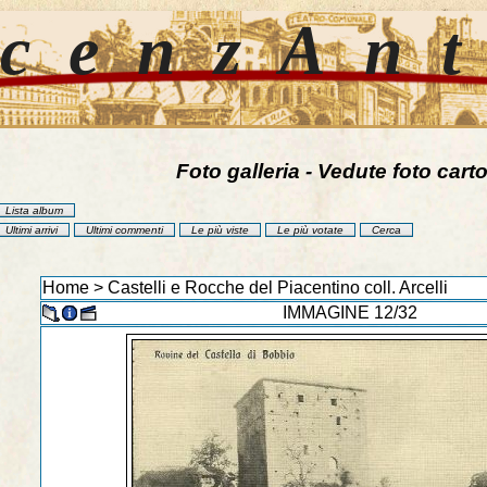
cenzAn
Foto galleria - Vedute foto carto
Lista album
Ultimi arrivi
Ultimi commenti
Le più viste
Le più votate
Cerca
Home
>
Castelli e Rocche del Piacentino coll. Arcelli
IMMAGINE 12/32