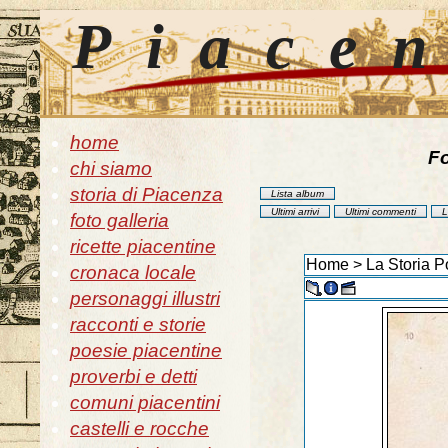
Piace
home
Fo
chi siamo
storia di Piacenza
Lista album
Ultimi arrivi
Ultimi commenti
L
foto galleria
ricette piacentine
Home
>
La Storia P
cronaca locale
personaggi illustri
racconti e storie
poesie piacentine
proverbi e detti
comuni piacentini
castelli e rocche