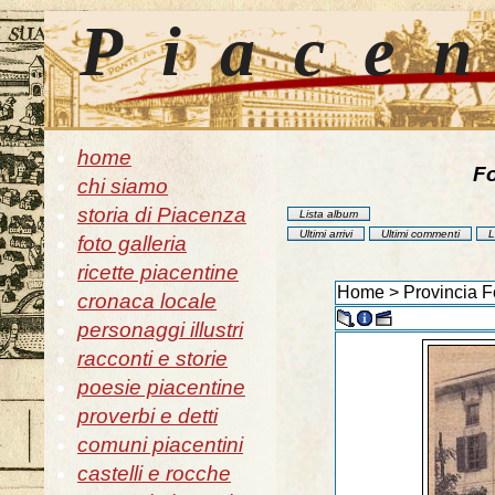
Piace
home
Fo
chi siamo
storia di Piacenza
Lista album
Ultimi arrivi
Ultimi commenti
L
foto galleria
ricette piacentine
Home
>
Provincia F
cronaca locale
personaggi illustri
racconti e storie
poesie piacentine
proverbi e detti
comuni piacentini
castelli e rocche