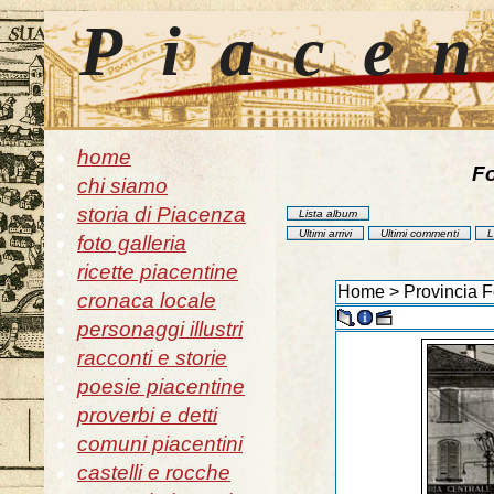
Piace
home
Fo
chi siamo
storia di Piacenza
Lista album
Ultimi arrivi
Ultimi commenti
L
foto galleria
ricette piacentine
Home
>
Provincia F
cronaca locale
personaggi illustri
racconti e storie
poesie piacentine
proverbi e detti
comuni piacentini
castelli e rocche