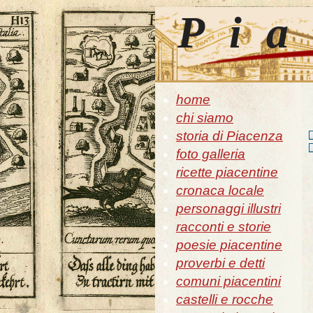
Pia
home
chi siamo
storia di Piacenza
foto galleria
ricette piacentine
cronaca locale
personaggi illustri
racconti e storie
poesie piacentine
proverbi e detti
comuni piacentini
castelli e rocche