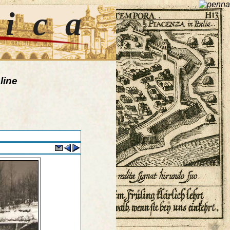
tica
line