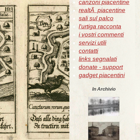
canzoni piacentine
realtÃ piacentine
sali sul palco
l'urtiga racconta
i vostri commenti
servizi utili
contatti
links segnalati
donate - support
gadget piacentini
In Archivio