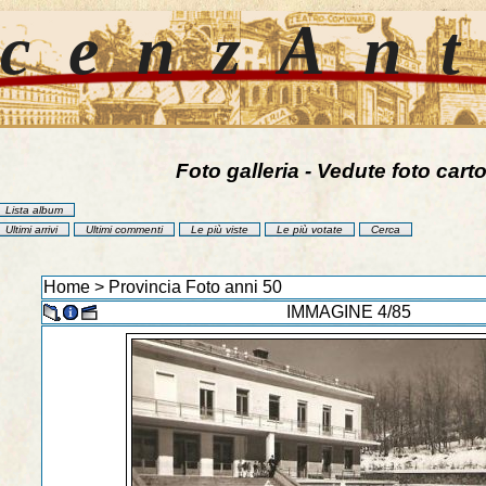
cenzAn
Foto galleria - Vedute foto carto
Lista album
Ultimi arrivi
Ultimi commenti
Le più viste
Le più votate
Cerca
Home
>
Provincia Foto anni 50
IMMAGINE 4/85