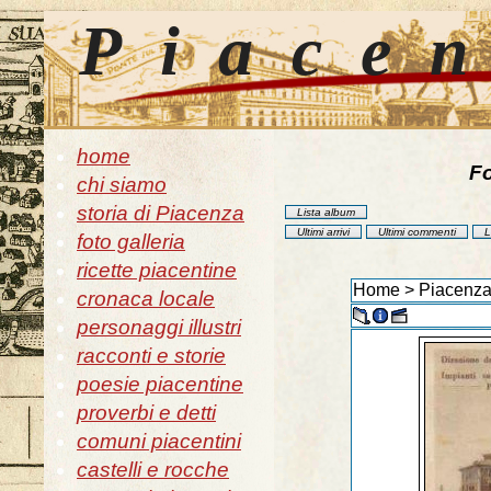
Piace
home
Fo
chi siamo
storia di Piacenza
Lista album
Ultimi arrivi
Ultimi commenti
L
foto galleria
ricette piacentine
Home
>
Piacenza
cronaca locale
personaggi illustri
racconti e storie
poesie piacentine
proverbi e detti
comuni piacentini
castelli e rocche