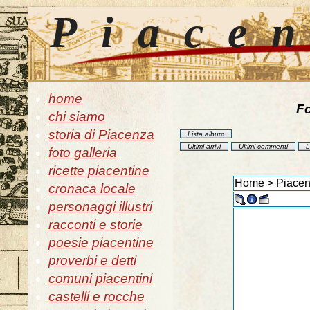
Piace
home
Fo
chi siamo
storia di Piacenza
Lista album
Ultimi arrivi
Ultimi commenti
L
foto galleria
ricette piacentine
Home
>
Piacen
cronaca locale
personaggi illustri
racconti e storie
poesie piacentine
proverbi e detti
comuni piacentini
castelli e rocche