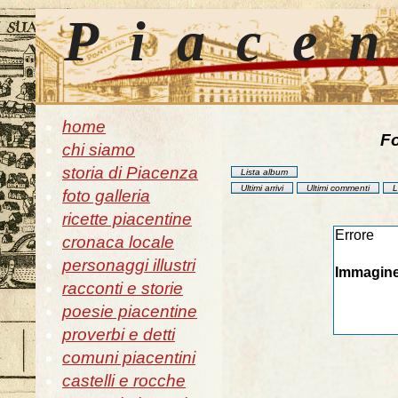
Piace
home
Fo
chi siamo
storia di Piacenza
Lista album
Ultimi arrivi
Ultimi commenti
L
foto galleria
ricette piacentine
Errore
cronaca locale
personaggi illustri
Immagine
racconti e storie
poesie piacentine
proverbi e detti
comuni piacentini
castelli e rocche