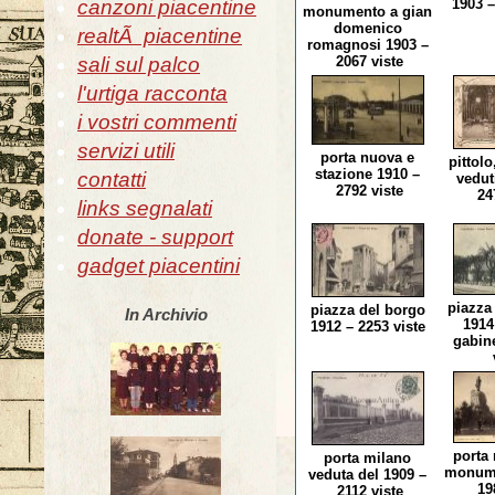
canzoni piacentine
1903 –
monumento a gian
domenico
realtÃ piacentine
romagnosi 1903 –
sali sul palco
2067 viste
l'urtiga racconta
i vostri commenti
servizi utili
porta nuova e
pittolo
stazione 1910 –
contatti
vedut
2792 viste
247
links segnalati
donate - support
gadget piacentini
piazza
piazza del borgo
In Archivio
1914
1912 – 2253 viste
gabine
porta
porta milano
monume
veduta del 1909 –
198
2112 viste