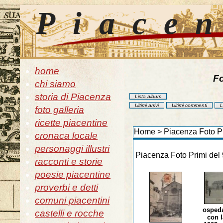
Piace
home
Fo
chi siamo
storia di Piacenza
Lista album
Ultimi arrivi
Ultimi commenti
L
foto galleria
ricette piacentine
Home
>
Piacenza Foto P
cronaca locale
personaggi illustri
Piacenza Foto Primi del
racconti e storie
poesie piacentine
proverbi e detti
comuni piacentini
ospeda
castelli e rocche
con l