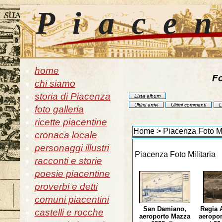
Piace
home
Fo
chi siamo
storia di Piacenza
Lista album
Ultimi arrivi
Ultimi commenti
L
foto galleria
ricette piacentine
Home
>
Piacenza Foto Mi
cronaca locale
personaggi illustri
Piacenza Foto Militaria
racconti e storie
poesie piacentine
proverbi e detti
comuni piacentini
San Damiano,
Regia 
castelli e rocche
aeroporto Mazza
aeropor