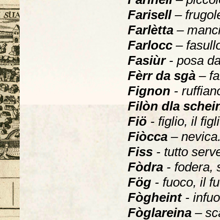
Farisell
– frugol
Farlètta
– manci
Farlocc
– fasull
Fasiùr
- posa da
Fèrr da sgà
– fa
Fignon
- ruffian
Filòn dla sche
Fiö
- figlio, il fi
Fiòcca
– nevica
Fiss
- tutto serve
Fòdra
- fodera,
Fög
- fuoco, il 
Fògheint
- infu
Fòglareina
– sc