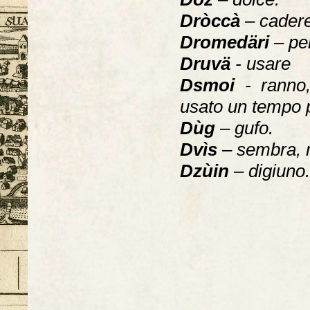
Dròccà
– cader
Dromedäri
– pe
Druvä
- usare
Dsmoi
- ranno,
usato un tempo p
Dùg
– gufo.
Dvìs
– sembra, 
Dzùin
– digiuno.