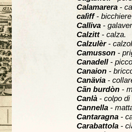
Calamarera
- ca
calìff
- bicchiere
Calliva
- galave
Calzitt
- calza.
Calzulèr
- calzo
Camusson
- pr
Canadell
- picc
Canaion
- bricc
Canävia
- colla
Cãn burdòn
- m
Canlà
- colpo di
Cannella
- matt
Cantaragna
- ca
Carabattola
- ci