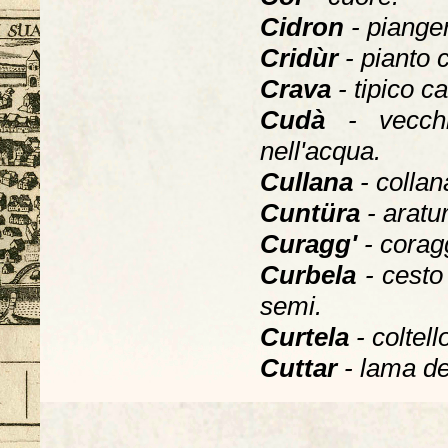
Cidron
- pianger
Cridùr
- pianto 
Crava
- tipico c
Cudà
- vecc
nell'acqua.
Cullana
- collan
Cuntüra
- aratu
Curagg'
- corag
Curbela
- cesto
semi.
Curtela
- coltel
Cuttar
- lama de