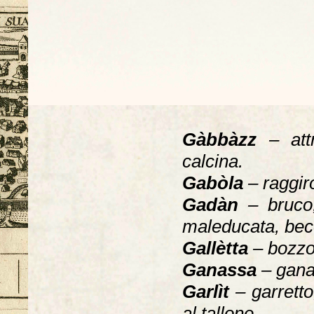
Gàbbàzz
– att
calcina.
Gabòla
– raggiro
Gadàn
– bruco,
maleducata, bec
Gallètta
– bozzo
Ganassa
– gana
Garlìt
– garrett
al tallone.