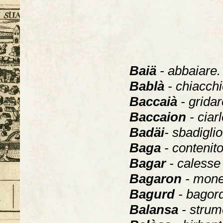
Baiä
- abbaiare.
Bablà
- chiacchi
Baccaià
- gridar
Baccaion
- ciar
Badäi
- sbadigli
Baga
- contenito
Bagar
- calesse 
Bagaron
- monet
Bagurd
- bagor
Balansa
- strum