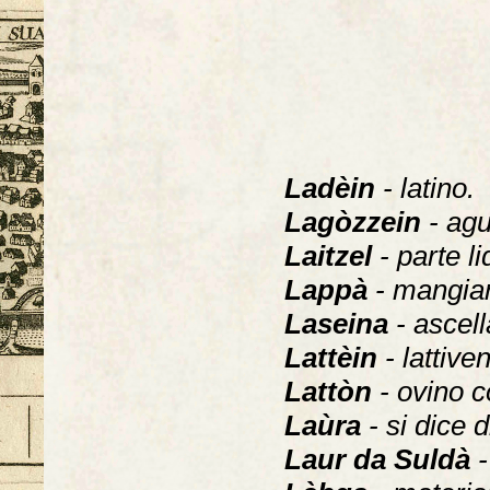
Ladèin
- latino.
Lagòzzein
- agu
Laitzel
- parte l
Lappà
- mangia
Laseina
- ascell
Lattèin
- lattive
Lattòn
- ovino c
Laùra
- si dice 
Laur da Suldà
-