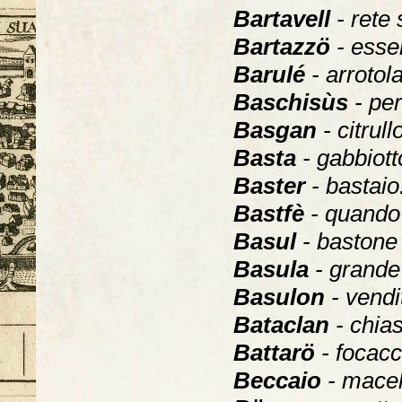
Bartavell
- rete 
Bartazzö
- esse
Barulé
- arrotol
Baschisùs
- pe
Basgan
- citrull
Basta
- gabbiott
Baster
- bastaio
Bastfè
- quando 
Basul
- bastone 
Basula
- grande
Basulon
- vendi
Bataclan
- chia
Battarö
- focacc
Beccaio
- macel