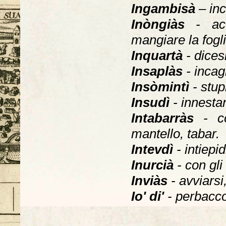
Ingambisà
– in
Inòngiàs
- acc
mangiare la fogli
Inquartà
- dices
Insaplàs
- incag
Insòmintì
- stu
Insudì
- innesta
Intabarràs
- co
mantello, tabar.
Intevdì
- intiepid
Inurcià
- con gli
Inviàs
- avviarsi,
Io' di'
- perbacco,