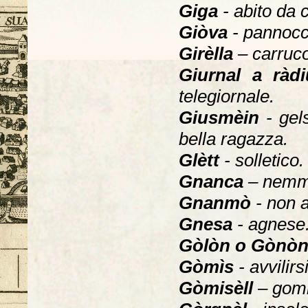
Giga
- abito da 
Giòva
- pannocc
Girèlla
– carruco
Giurnal a ràdi
telegiornale.
Giusmèin
- gel
bella ragazza.
Glètt
- solletico.
Gnanca
– nemm
Gnanmò
- non 
Gnesa
- agnese
Gòlòn o Gònò
Gòmìs
- avvilir
Gòmisèll
– gomi