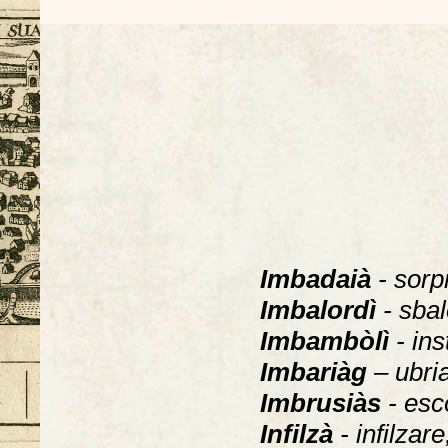
Imbadaià
- sorpr
Imbalordì
- sba
Imbambòlì
- in
Imbariàg
– ubri
Imbrusiàs
- esco
Infilzà
- infilzare,