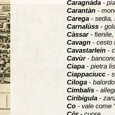
Caragnàda
- pi
Carantàn
- mon
Carega
- sedia, 
Carnalùss
- gol
Càssar
- fienile,
Cavagn
- cesto 
Cavastarlein
- 
Cavùr
- bancono
Ciapa
- pietra l
Ciappaciucc
- 
Ciloga
- balordo,
Cimbalis
- alleg
Ciribigula
- zan
Co
- vale come "
Cör
- cuore.