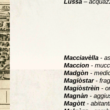
Lussa
– acquaz
Macciavèlla
- a
Maccion
- mucch
Madgòn
- medic
Magiòstar
- fra
Magiòstrèin
- o
Magnàn
- aggiu
Magòtt
- abitan