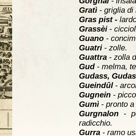
Gòrgnàl
- insal
Gratì
- griglia d
Gras pist -
lardo
Grassèi
- cicciol
Guano
- concime
Guatri
- zolle.
Guattra
- zolla 
Gud
- melma, te
Gudass, Guda
Gueindûl
- arco
Gugnein
- picco
Gumì
- pronto a
Gurgnalon
- p
radicchio.
Gurra
- ramo usa