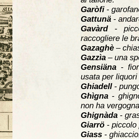
Garòfi
- garofan
Gattunä
- andare
Gavàrd
- pic
raccogliere le b
Gazaghè
– chias
Gazzìa
– una spec
Gensiäna
- fior
usata per liquori 
Ghiadell
- pungo
Ghìgna
- ghign
non ha vergogna 
Ghignàda
- gras
Giarrö
- piccolo
Giass
- ghiaccio