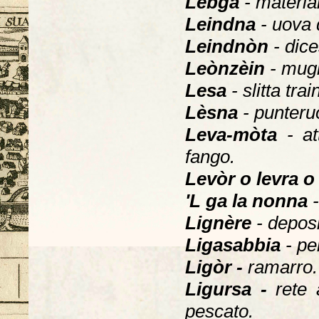
Lèbga
- materia
Leindna
- uova 
Leindnòn
- dice
Leònzèin
- mugh
Lesa
- slitta tra
Lèsna
- punteruo
Leva-mòta
- at
fango.
Levòr o levra o
'L ga la nonna
Lignère
- deposi
Ligasabbia
- pe
Ligòr -
ramarro.
Ligursa -
rete 
pescato.