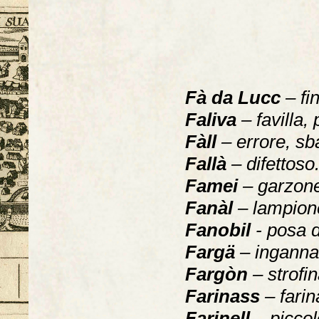
Fà da Lucc
– fi
Faliva
– favilla, 
Fàll
– errore, sb
Fallà
– difettoso
Famei
– garzone
Fanàl
– lampion
Fanobil
- posa d
Fargä
– inganna
Fargòn
– strofi
Farinass
– farin
Farinell
– piccol