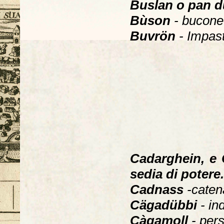
Buslan o pan 
Bùson
- bucone
Buvrön
- Impast
Cadarghein, e
sedia di potere.
Cadnass
-caten
Cägadübbi
- in
Càgamoll
- per