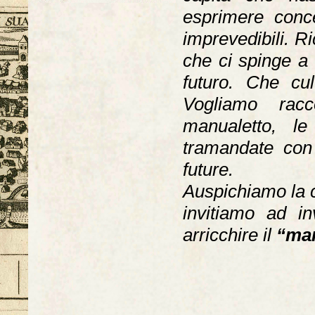
esprimere conce
imprevedibili. R
che ci spinge a 
futuro. Che cu
Vogliamo racc
manualetto, le
tramandate con 
future.
Auspichiamo la c
invitiamo ad in
arricchire il
“man