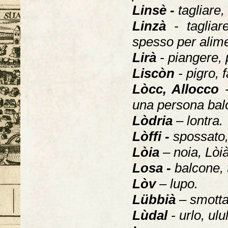
Linsè -
tagliare,
Linzà
- taglia
spesso per alime
Lirà
- piangere, 
Liscòn
- pigro, 
Lòcc, Allocco
una persona balo
Lòdria
– lontra.
Lòffi -
spossato, 
Lòia
– noia, Lòi
Losa -
balcone, t
Lòv
– lupo.
Lübbià
– smotta
Lùdal
- urlo, ulu