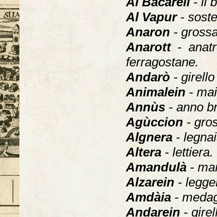
Al Bacarëll
- il
Al Vapur
- sost
Anaron
- grossa
Anarott
- anatr
ferragostane.
Andarò
- girello
Animalein
- mai
Annùs
- anno br
Agùccion
- gro
Algnera
- legnai
Altera
- lettiera.
Amandulà
- man
Alzarein
- legge
Amdàia
- medag
Andarein
- girel