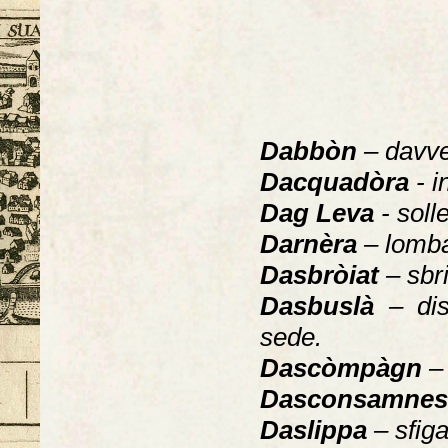
Dabbòn
– davve
Dacquadòra
- i
Dag Leva
- solle
Darnèra
– lomba
Dasbròiat
– sbri
Dasbuslà
– di
sede.
Dascòmpàgn
–
Dasconsamnes
Daslippa
– sfiga