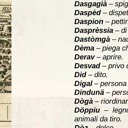
Dasgagià
– spig
Daspèd
– dispet
Daspion
– petti
Dasprèssia
– di 
Dastòmgà
– na
Dèma
– piega ch
Derav
– aprire.
Desvad
– privo 
Did
– dito.
Digal
– persona 
Dindunä
– pers
Dògà
– riordinar
Döppiu
– legn
animali da tiro.
Dòz
– dolce.