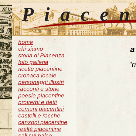
Piace
home
a
chi siamo
storia di Piacenza
foto galleria
“m
ricette piacentine
cronaca locale
personaggi illustri
racconti e storie
poesie piacentine
proverbi e detti
comuni piacentini
castelli e rocche
canzoni piacentine
realtà piacentine
sali sul palco