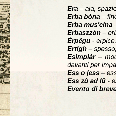
Era
– aia, spazio 
Erba bòna
– fin
Erba mus'cina
–
Erbaszzòn
– er
Èrpëgu
- erpice
Ertigh
– spesso,
Esimplàr
– mode
davanti per impa
Ess o jess
– ess
Ess zù ad lü
- e
Evento di brev