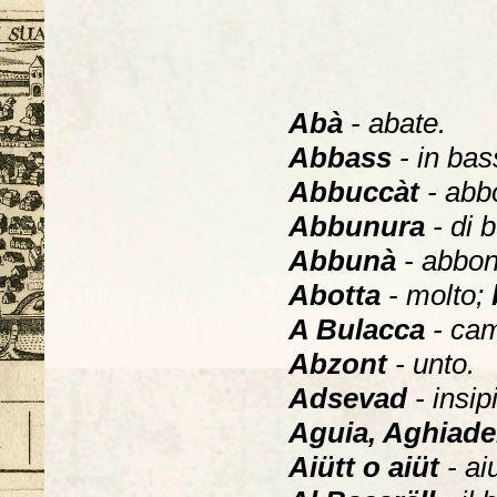
Abà
- abate.
Abbass
- in bas
Abbuccàt
- abb
Abbunura
- di 
Abbunà
- abbon
Abotta
- molto;
A Bulacca
- ca
Abzont
- unto.
Adsevad
- insip
Aguia, Aghiade
Aiütt o aiüt
- ai