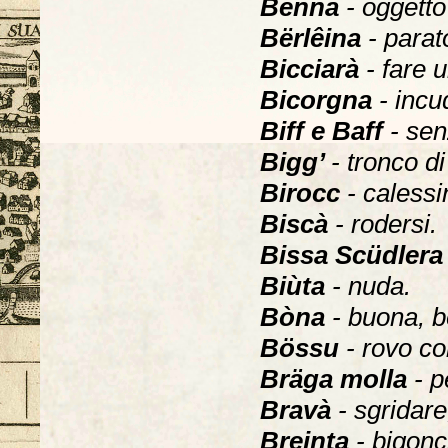
Bënna
- oggetto 
Bërlêina
- parat
Bicciarà
- fare u
Bicorgna
- incud
Biff e Baff
- sen
Bigg’
- tronco di
Birocc
- calessi
Biscà
- rodersi.
Bissa Scüdler
Biùta
- nuda.
Bòna
- buona, b
Bössu
- rovo co
Bräga molla
- p
Bravà
- sgridar
Breinta
- bigonc