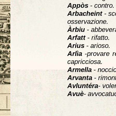
Appòs
- contro.
Arbacheint
- sc
osservazione.
Àrbiu
- abbever
Arfatt
- rifatto.
Arius
- arioso.
Arlìa
-provare r
capricciosa.
Armella
- noccio
Arvanta
- rimont
Avluntéra
- vole
Avuè
- avvocatuc