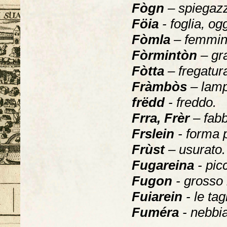
Fògn
– spiegaz
Föia
- foglia, og
Fòmla
– femmin
Fòrmintòn
– gra
Fòtta
– fregatur
Fràmbòs
– lam
frëdd
- freddo.
Frra, Frèr
– fabb
Frslein
- forma 
Frùst
– usurato.
Fugareina
- pic
Fugon
- grosso 
Fuiarein
- le tagl
Fuméra
- nebbia