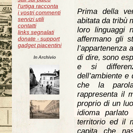
l'urtiga racconta
Prima della ve
i vostri commenti
servizi utili
abitata da tribù 
contatti
loro linguaggi
links segnalati
affermano gli st
donate - support
gadget piacentini
l’appartenenza a
di dire, sono esp
In Archivio
e si differe
dell’ambiente e 
che la parola 
rappresenta il 
proprio di un lu
idioma parlato 
territorio ed i
capita che nas