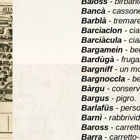
Balòss
- birbant
Bancà
- cassone
Barblà
- tremare
Barciaclon
- ci
Barciàcula
- cia
Bargamein
- be
Bardùgà
- fruga
Bargniff
- un mo
Bargnoccla
- be
Bàrgu
- conserv
Bargus
- pigro.
Barlafüs
- perso
Barnì
- rabbrivid
Baross
- carret
Barra
- carretto