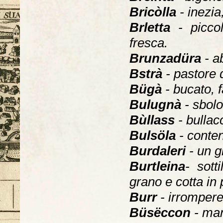
Bricòlla
- inezia
Brletta
- picco
fresca.
Brunzadüra
- a
Bstrà
- pastore d
Bügà
- bucato, f
Bulugnà
- sbolo
Bùllass
- bullac
Bulsöla
- conten
Burdaleri
- un 
Burtleina
- sott
grano e cotta in 
Burr
- irromper
Büsëccon
- mang