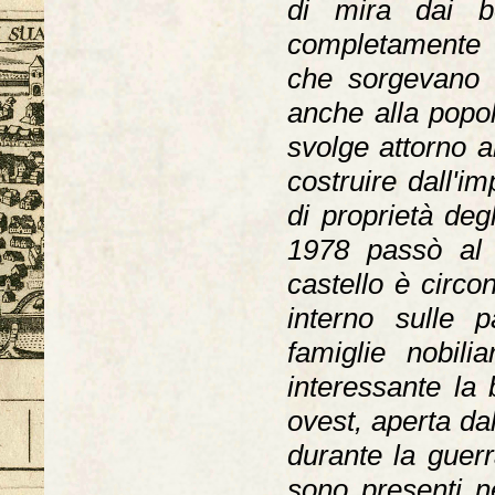
di mira dai b
completamente 
che sorgevano n
anche alla popol
svolge attorno al
costruire dall'i
di proprietà deg
1978 passò al 
castello è circo
interno sulle p
famiglie nobili
interessante la 
ovest, aperta da
durante la guerr
sono presenti n