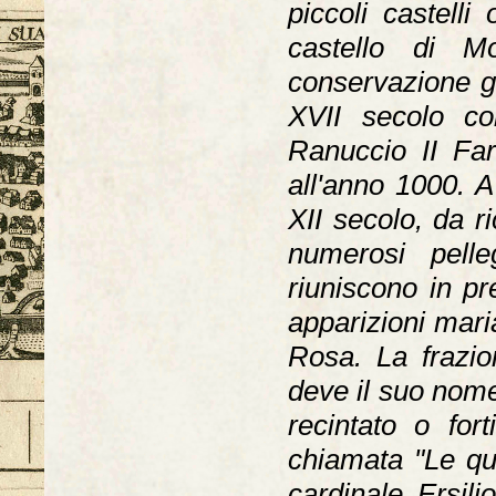
piccoli castelli
castello di M
conservazione gr
XVII secolo co
Ranuccio II Far
all'anno 1000. 
XII secolo, da ri
numerosi pelle
riuniscono in pr
apparizioni mari
Rosa. La frazio
deve il suo nome
recintato o for
chiamata "Le qua
cardinale Ersil