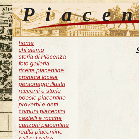
Piace
home
chi siamo
storia di Piacenza
foto galleria
ricette piacentine
cronaca locale
personaggi illustri
racconti e storie
poesie piacentine
proverbi e detti
comuni piacentini
castelli e rocche
canzoni piacentine
realtà piacentine
sali sul palco