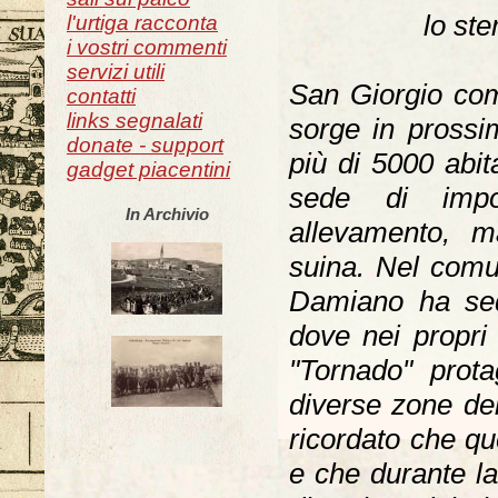
lo st
l'urtiga racconta
i vostri commenti
servizi utili
San Giorgio com
contatti
links segnalati
sorge in prossim
donate - support
più di 5000 abit
gadget piacentini
sede di impo
In Archivio
allevamento, m
suina. Nel comu
Damiano ha sed
dove nei propri
"Tornado" prota
diverse zone del
ricordato che qu
e che durante l