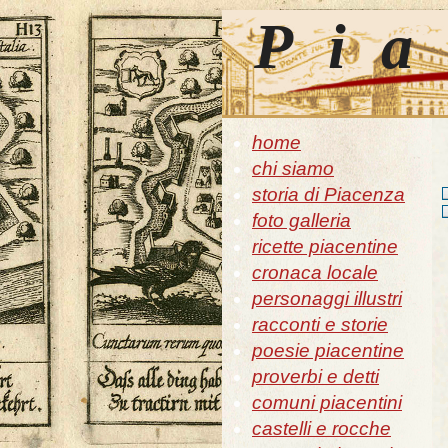
Pia
home
chi siamo
storia di Piacenza
foto galleria
ricette piacentine
cronaca locale
personaggi illustri
racconti e storie
poesie piacentine
proverbi e detti
comuni piacentini
castelli e rocche