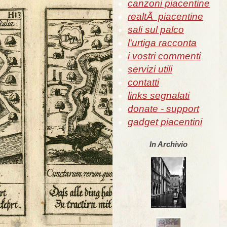
canzoni piacentine
realtÃ piacentine
sali sul palco
l'urtiga racconta
i vostri commenti
servizi utili
contatti
links segnalati
donate - support
gadget piacentini
In Archivio