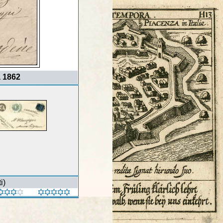
a 1862
i)