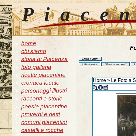
Piace
home
Fo
chi siamo
storia di Piacenza
Lista album
Ultimi arrivi
Ultimi commenti
L
foto galleria
ricette piacentine
Home
>
Le Foto a 
cronaca locale
personaggi illustri
racconti e storie
poesie piacentine
proverbi e detti
comuni piacentini
castelli e rocche