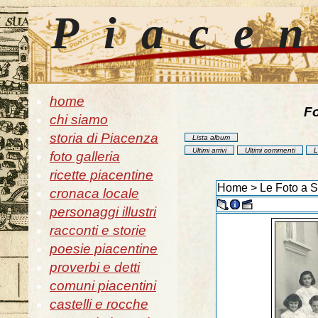
Piace
home
Fo
chi siamo
storia di Piacenza
Lista album
Ultimi arrivi
Ultimi commenti
L
foto galleria
ricette piacentine
Home
>
Le Foto a 
cronaca locale
personaggi illustri
racconti e storie
poesie piacentine
proverbi e detti
comuni piacentini
castelli e rocche