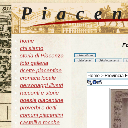
Piace
home
Fo
chi siamo
storia di Piacenza
Lista album
Ultimi arrivi
Ultimi commenti
L
foto galleria
ricette piacentine
Home
>
Provincia F
cronaca locale
personaggi illustri
racconti e storie
poesie piacentine
proverbi e detti
comuni piacentini
castelli e rocche