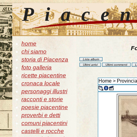
Piace
home
Fo
chi siamo
storia di Piacenza
Lista album
Ultimi arrivi
Ultimi commenti
L
foto galleria
ricette piacentine
Home
>
Provincia
cronaca locale
personaggi illustri
racconti e storie
poesie piacentine
proverbi e detti
comuni piacentini
castelli e rocche