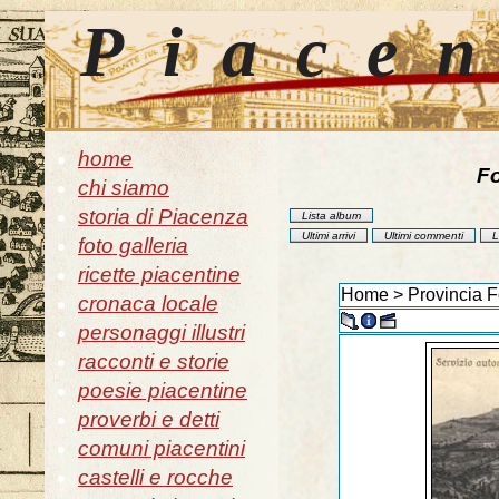
Piace
home
Fo
chi siamo
storia di Piacenza
Lista album
Ultimi arrivi
Ultimi commenti
L
foto galleria
ricette piacentine
Home
>
Provincia F
cronaca locale
personaggi illustri
racconti e storie
poesie piacentine
proverbi e detti
comuni piacentini
castelli e rocche