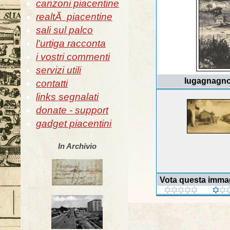
canzoni piacentine
realtÃ piacentine
sali sul palco
l'urtiga racconta
i vostri commenti
servizi utili
lugagnagno-v
contatti
links segnalati
donate - support
gadget piacentini
In Archivio
Vota questa imma