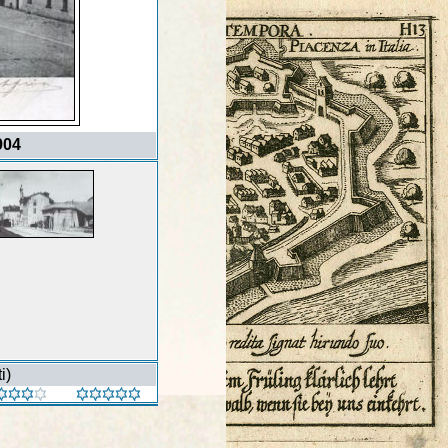
904
i)