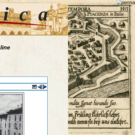
tica
line