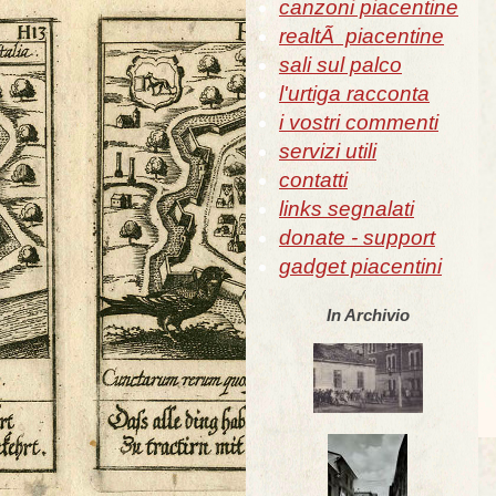
canzoni piacentine
realtÃ piacentine
sali sul palco
l'urtiga racconta
i vostri commenti
servizi utili
contatti
links segnalati
donate - support
gadget piacentini
In Archivio