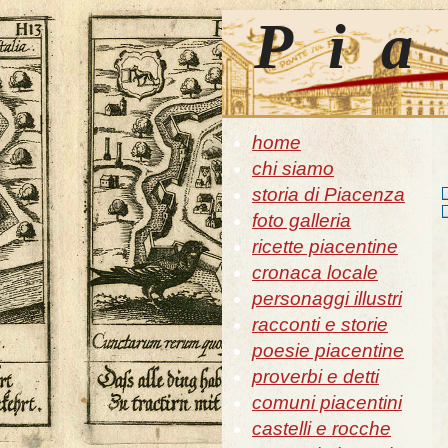
Pia
home
chi siamo
storia di Piacenza
foto galleria
ricette piacentine
cronaca locale
personaggi illustri
racconti e storie
poesie piacentine
proverbi e detti
comuni piacentini
castelli e rocche