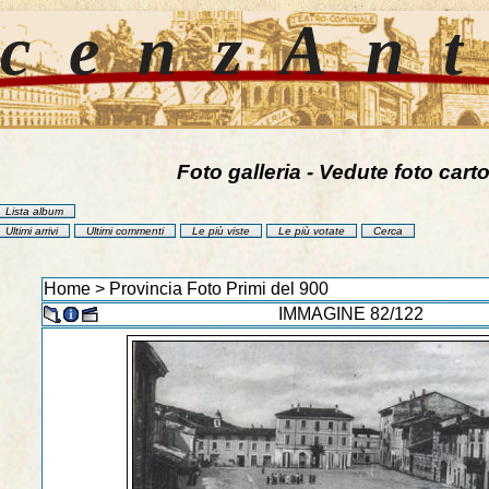
cenzAn
Foto galleria - Vedute foto carto
Lista album
Ultimi arrivi
Ultimi commenti
Le più viste
Le più votate
Cerca
Home
>
Provincia Foto Primi del 900
IMMAGINE 82/122