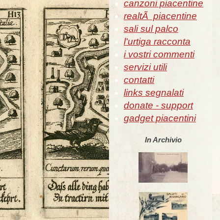
canzoni piacentine
realtÃ piacentine
sali sul palco
l'urtiga racconta
i vostri commenti
servizi utili
contatti
links segnalati
donate - support
gadget piacentini
In Archivio