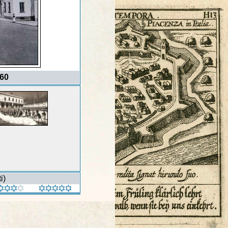
 60
i)