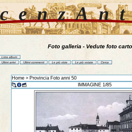
cenzAn
Foto galleria - Vedute foto carto
Lista album
Ultimi arrivi
Ultimi commenti
Le più viste
Le più votate
Cerca
Home
>
Provincia Foto anni 50
IMMAGINE 1/85