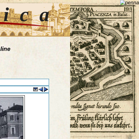
tica
line