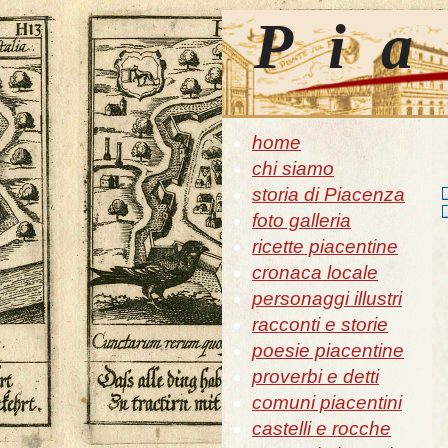
Pia
home
chi siamo
storia di Piacenza
foto galleria
ricette piacentine
cronaca locale
personaggi illustri
racconti e storie
poesie piacentine
proverbi e detti
comuni piacentini
castelli e rocche