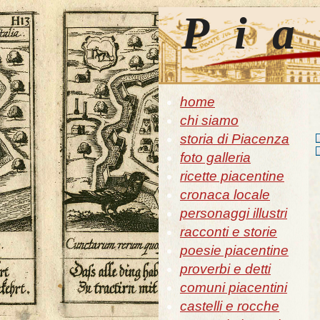
Pia
home
chi siamo
storia di Piacenza
foto galleria
ricette piacentine
cronaca locale
personaggi illustri
racconti e storie
poesie piacentine
proverbi e detti
comuni piacentini
castelli e rocche