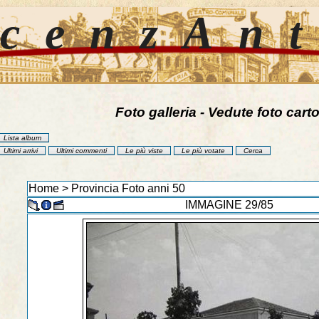
cenzAn
Foto galleria - Vedute foto carto
Lista album
Ultimi arrivi
Ultimi commenti
Le più viste
Le più votate
Cerca
Home
>
Provincia Foto anni 50
IMMAGINE 29/85