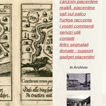
canzoni piacentine
realtÃ piacentine
sali sul palco
l'urtiga racconta
i vostri commenti
servizi utili
contatti
links segnalati
donate - support
gadget piacentini
In Archivio