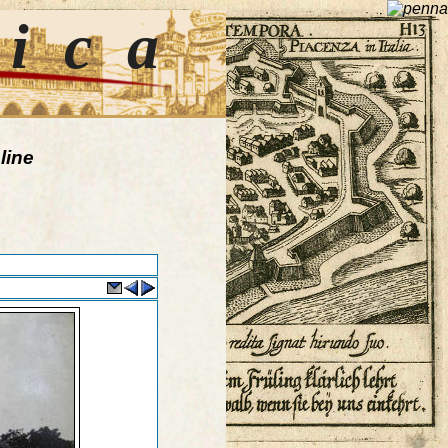
tica
line