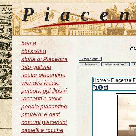
Piace
home
Fo
chi siamo
storia di Piacenza
Lista album
Ultimi arrivi
Ultimi commenti
L
foto galleria
ricette piacentine
Home
>
Piacenza Fo
cronaca locale
personaggi illustri
racconti e storie
poesie piacentine
proverbi e detti
comuni piacentini
castelli e rocche