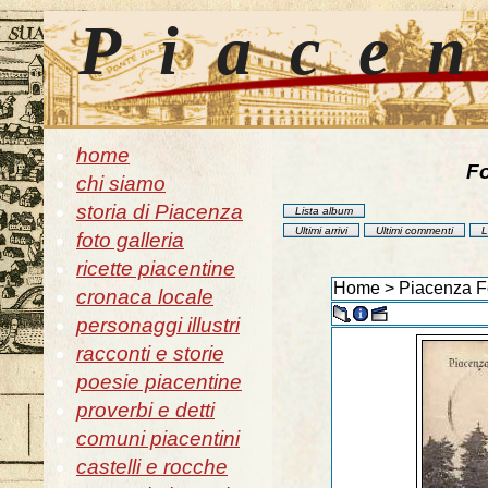
Piace
home
Fo
chi siamo
storia di Piacenza
Lista album
Ultimi arrivi
Ultimi commenti
L
foto galleria
ricette piacentine
Home
>
Piacenza Fo
cronaca locale
personaggi illustri
racconti e storie
poesie piacentine
proverbi e detti
comuni piacentini
castelli e rocche