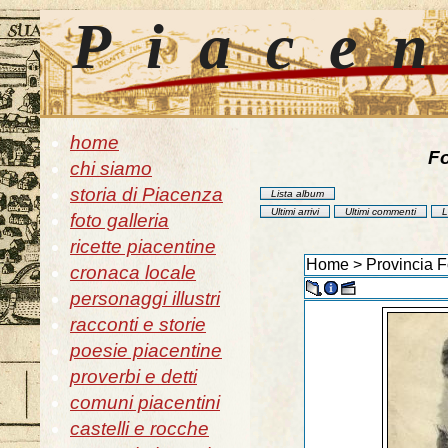
Piace
home
Fo
chi siamo
storia di Piacenza
Lista album
Ultimi arrivi
Ultimi commenti
L
foto galleria
ricette piacentine
Home
>
Provincia F
cronaca locale
personaggi illustri
racconti e storie
poesie piacentine
proverbi e detti
comuni piacentini
castelli e rocche