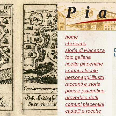
Pia
home
chi siamo
storia di Piacenza
foto galleria
ricette piacentine
cronaca locale
personaggi illustri
racconti e storie
poesie piacentine
proverbi e detti
comuni piacentini
castelli e rocche