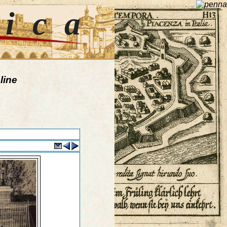
tica
line