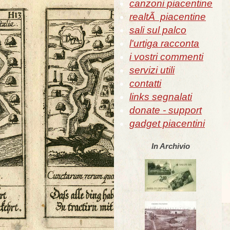
canzoni piacentine
realtÃ piacentine
sali sul palco
l'urtiga racconta
i vostri commenti
servizi utili
contatti
links segnalati
donate - support
gadget piacentini
In Archivio