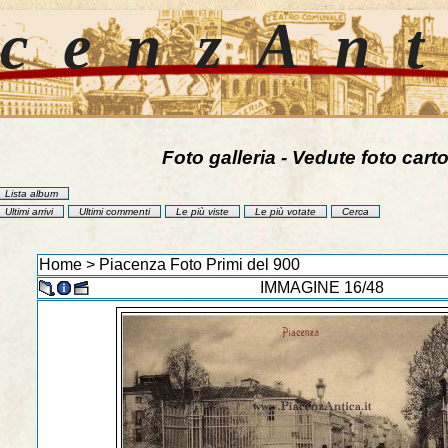
cenzAn
Foto galleria - Vedute foto carto
Lista album
Ultimi arrivi
Ultimi commenti
Le più viste
Le più votate
Cerca
Home
>
Piacenza Foto Primi del 900
IMMAGINE 16/48