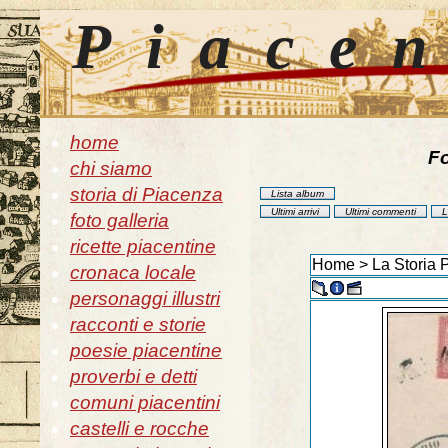
Piace
home
Fo
chi siamo
storia di Piacenza
Lista album
Ultimi arrivi
Ultimi commenti
L
foto galleria
ricette piacentine
Home
>
La Storia 
cronaca locale
personaggi illustri
racconti e storie
poesie piacentine
proverbi e detti
comuni piacentini
castelli e rocche