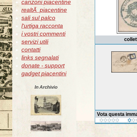
canzoni piacentine
realtÃ piacentine
sali sul palco
l'urtiga racconta
i vostri commenti
colle
servizi utili
contatti
links segnalati
donate - support
gadget piacentini
In Archivio
Vota questa imm