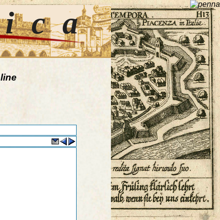
tica
line