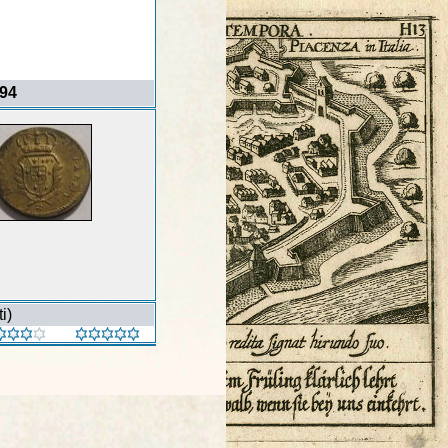
694
i)