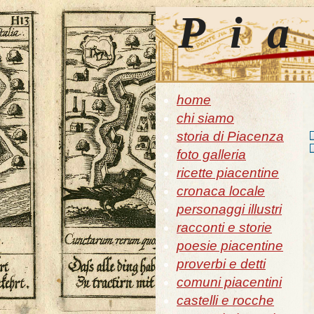
Pia
home
chi siamo
storia di Piacenza
foto galleria
ricette piacentine
cronaca locale
personaggi illustri
racconti e storie
poesie piacentine
proverbi e detti
comuni piacentini
castelli e rocche