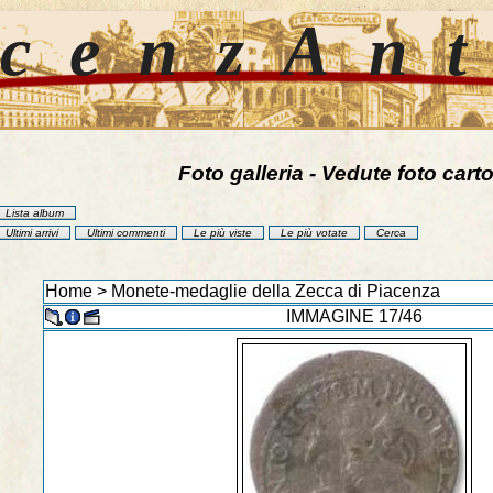
cenzAn
Foto galleria - Vedute foto carto
Lista album
Ultimi arrivi
Ultimi commenti
Le più viste
Le più votate
Cerca
Home
>
Monete-medaglie della Zecca di Piacenza
IMMAGINE 17/46