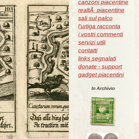
canzoni piacentine
realtÃ piacentine
sali sul palco
l'urtiga racconta
i vostri commenti
servizi utili
contatti
links segnalati
donate - support
gadget piacentini
In Archivio