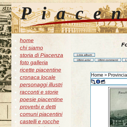
Piace
home
Fo
chi siamo
storia di Piacenza
Lista album
Ultimi arrivi
Ultimi commenti
L
foto galleria
ricette piacentine
Home
>
Provincia
cronaca locale
personaggi illustri
racconti e storie
poesie piacentine
proverbi e detti
comuni piacentini
castelli e rocche