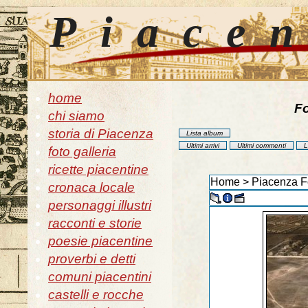
Piace
home
Fo
chi siamo
storia di Piacenza
Lista album
Ultimi arrivi
Ultimi commenti
L
foto galleria
ricette piacentine
Home
>
Piacenza Fo
cronaca locale
personaggi illustri
racconti e storie
poesie piacentine
proverbi e detti
comuni piacentini
castelli e rocche