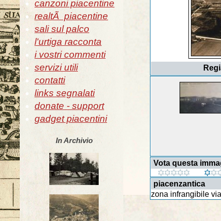
canzoni piacentine
realtÃ piacentine
sali sul palco
l'urtiga racconta
i vostri commenti
servizi utili
Regi
contatti
links segnalati
donate - support
gadget piacentini
In Archivio
Vota questa imma
piacenzantica
zona infrangibile vi