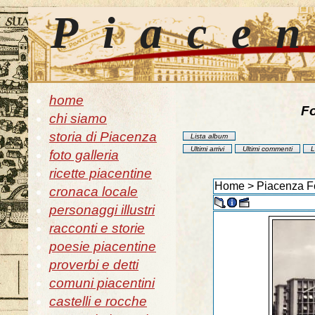
Piace
home
Fo
chi siamo
storia di Piacenza
Lista album
Ultimi arrivi
Ultimi commenti
L
foto galleria
ricette piacentine
Home
>
Piacenza F
cronaca locale
personaggi illustri
racconti e storie
poesie piacentine
proverbi e detti
comuni piacentini
castelli e rocche