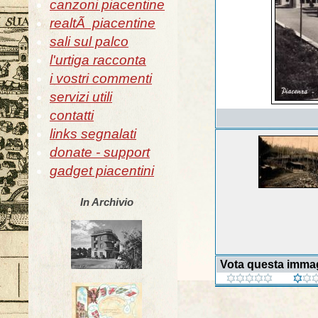
canzoni piacentine
realtÃ piacentine
sali sul palco
l'urtiga racconta
i vostri commenti
servizi utili
contatti
links segnalati
donate - support
gadget piacentini
In Archivio
Vota questa imma