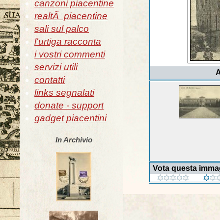
canzoni piacentine
realtÃ piacentine
sali sul palco
l'urtiga racconta
i vostri commenti
servizi utili
A
contatti
links segnalati
donate - support
gadget piacentini
In Archivio
Vota questa imma