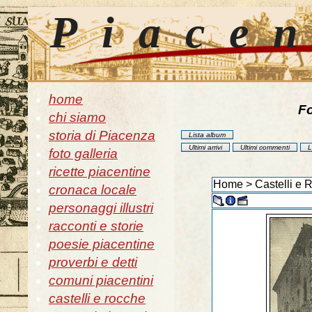
Piace
home
Fo
chi siamo
storia di Piacenza
Lista album
Ultimi arrivi
Ultimi commenti
L
foto galleria
ricette piacentine
Home
>
Castelli e R
cronaca locale
personaggi illustri
racconti e storie
poesie piacentine
proverbi e detti
comuni piacentini
castelli e rocche