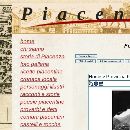
Piace
home
Fo
chi siamo
storia di Piacenza
Lista album
Ultimi arrivi
Ultimi commenti
L
foto galleria
ricette piacentine
Home
>
Provincia F
cronaca locale
personaggi illustri
racconti e storie
poesie piacentine
proverbi e detti
comuni piacentini
castelli e rocche