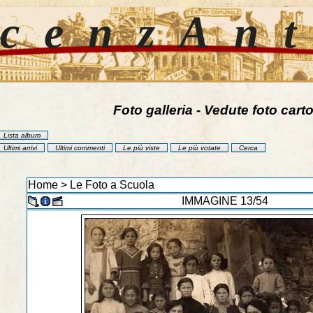
cenzAn
Foto galleria - Vedute foto carto
Lista album
Ultimi arrivi
Ultimi commenti
Le più viste
Le più votate
Cerca
Home
>
Le Foto a Scuola
IMMAGINE 13/54