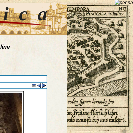
tica
line