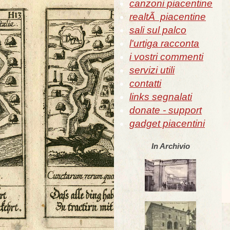
canzoni piacentine
realtÃ piacentine
sali sul palco
l'urtiga racconta
i vostri commenti
servizi utili
contatti
links segnalati
donate - support
gadget piacentini
In Archivio