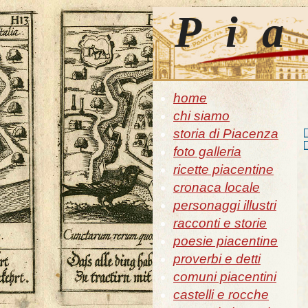
Pia
home
chi siamo
storia di Piacenza
foto galleria
ricette piacentine
cronaca locale
personaggi illustri
racconti e storie
poesie piacentine
proverbi e detti
comuni piacentini
castelli e rocche