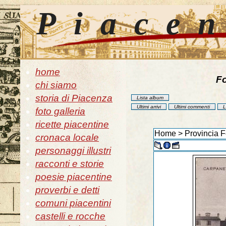
Piace
home
Fo
chi siamo
storia di Piacenza
Lista album
Ultimi arrivi
Ultimi commenti
L
foto galleria
ricette piacentine
Home
>
Provincia F
cronaca locale
personaggi illustri
racconti e storie
poesie piacentine
proverbi e detti
comuni piacentini
castelli e rocche