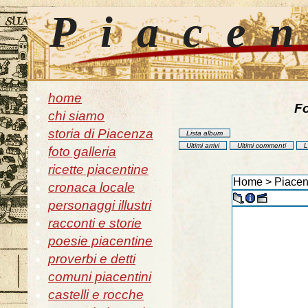
Piace
home
Fo
chi siamo
storia di Piacenza
Lista album
Ultimi arrivi
Ultimi commenti
L
foto galleria
ricette piacentine
Home
>
Piacen
cronaca locale
personaggi illustri
racconti e storie
poesie piacentine
proverbi e detti
comuni piacentini
castelli e rocche