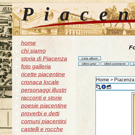
Piace
home
Fo
chi siamo
storia di Piacenza
Lista album
Ultimi arrivi
Ultimi commenti
L
foto galleria
ricette piacentine
Home
>
Piacenza 
cronaca locale
personaggi illustri
racconti e storie
poesie piacentine
proverbi e detti
comuni piacentini
castelli e rocche