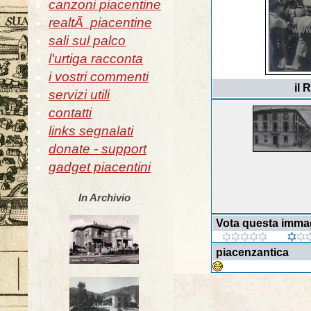
canzoni piacentine
realtÃ piacentine
sali sul palco
l'urtiga racconta
i vostri commenti
il 
servizi utili
contatti
links segnalati
donate - support
gadget piacentini
In Archivio
Vota questa imma
piacenzantica