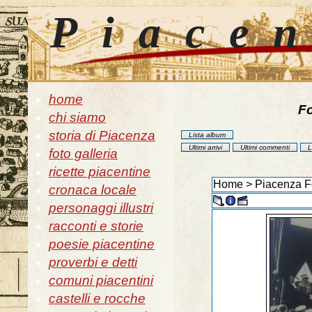
Piace
home
Fo
chi siamo
storia di Piacenza
Lista album
Ultimi arrivi
Ultimi commenti
L
foto galleria
ricette piacentine
Home
>
Piacenza Fo
cronaca locale
personaggi illustri
racconti e storie
poesie piacentine
proverbi e detti
comuni piacentini
castelli e rocche