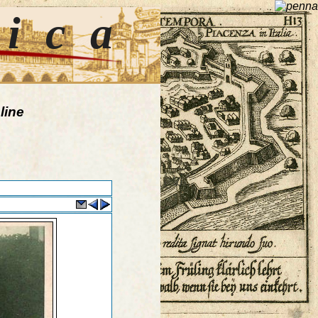
tica
line