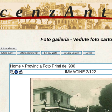
cenzAn
Foto galleria - Vedute foto carto
Lista album
Ultimi arrivi
Ultimi commenti
Le più viste
Le più votate
Cerca
Home
>
Provincia Foto Primi del 900
IMMAGINE 2/122