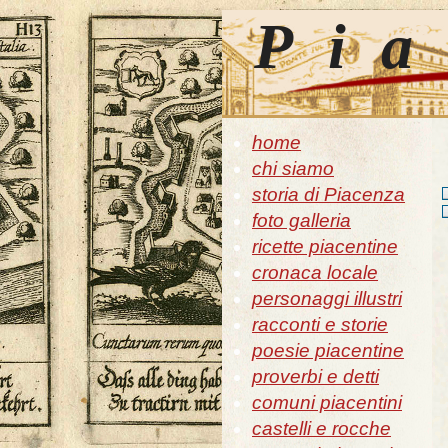
Pia
home
chi siamo
storia di Piacenza
foto galleria
ricette piacentine
cronaca locale
personaggi illustri
racconti e storie
poesie piacentine
proverbi e detti
comuni piacentini
castelli e rocche