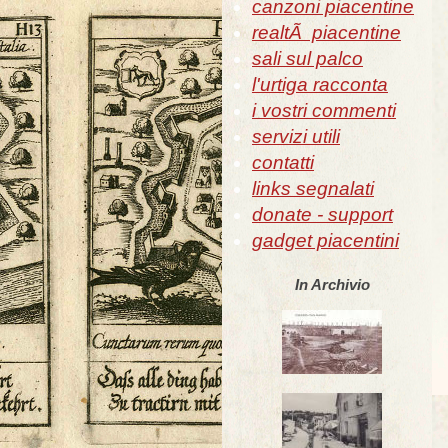
canzoni piacentine
realtÃ piacentine
sali sul palco
l'urtiga racconta
i vostri commenti
servizi utili
contatti
links segnalati
donate - support
gadget piacentini
In Archivio