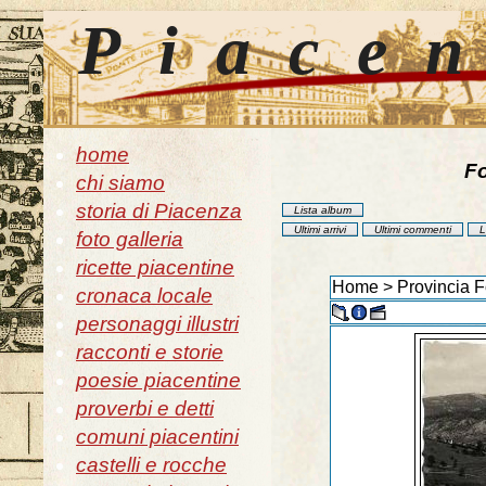
Piace
home
Fo
chi siamo
storia di Piacenza
Lista album
Ultimi arrivi
Ultimi commenti
L
foto galleria
ricette piacentine
Home
>
Provincia F
cronaca locale
personaggi illustri
racconti e storie
poesie piacentine
proverbi e detti
comuni piacentini
castelli e rocche