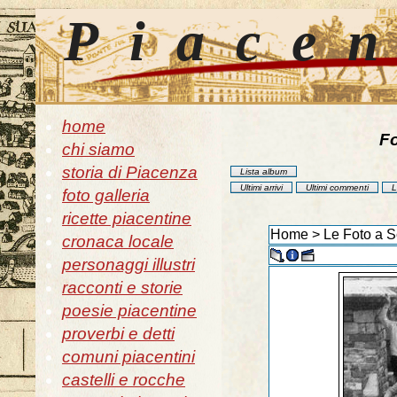
Piace
home
Fo
chi siamo
storia di Piacenza
Lista album
Ultimi arrivi
Ultimi commenti
L
foto galleria
ricette piacentine
Home
>
Le Foto a 
cronaca locale
personaggi illustri
racconti e storie
poesie piacentine
proverbi e detti
comuni piacentini
castelli e rocche