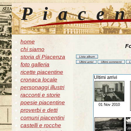
Piace
home
Fo
chi siamo
storia di Piacenza
Lista album
Ultimi arrivi
Ultimi commenti
L
foto galleria
ricette piacentine
Ultimi arrivi
cronaca locale
personaggi illustri
racconti e storie
poesie piacentine
01 Nov 2010
proverbi e detti
comuni piacentini
castelli e rocche